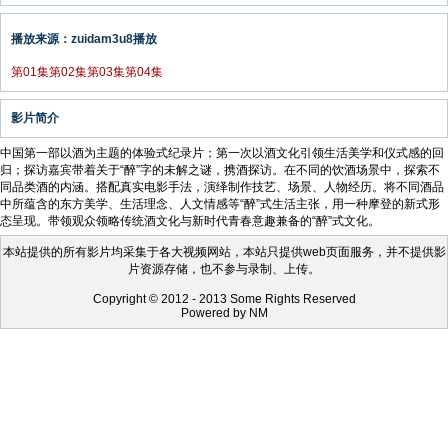
播放来源：zuidam3u8播放
第01集
第02集
第03集
第04集
影片简介
中国第一部以酒为主题的体验式纪录片；第一次以酒文化引领生活美学和仪式感的回
归；探访嘉宾带着关于“醉”字的未解之谜，携酒探访。在不同的饮酒场景中，探索不
同品类酒的内涵。搭配真实电影手法，演绎制作技艺、场景、人物经历。将不同酒品
中所蕴含的东方美学、生活理念、人文情感等“醉”式生活主张，用一种摩登的新式形
态呈现。带领观众领略传统酒文化与新时代青春意趣兼备的“醉”式文化。
本站提供的所有影片均采集于各大视频网站，本站只提供web页面服务，并不提供影
片资源存储，也不参与录制、上传。
Copyright © 2012 - 2013 Some Rights Reserved
Powered by NM