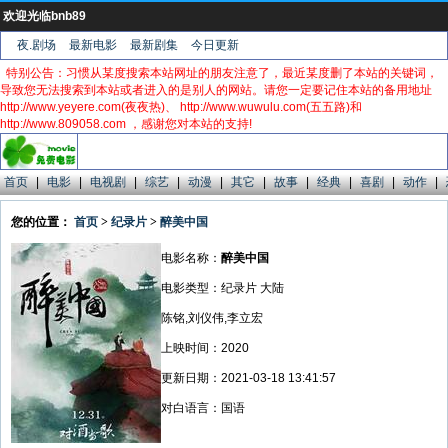
欢迎光临bnb89
夜.剧场
最新电影
最新剧集
今日更新
特别公告：习惯从某度搜索本站网址的朋友注意了，最近某度删了本站的关键词，
导致您无法搜索到本站或者进入的是别人的网站。请您一定要记住本站的备用地址
http://www.yeyere.com(夜夜热)、 http://www.wuwulu.com(五五路)和
http://www.809058.com ，感谢您对本站的支持!
首页
|
电影
|
电视剧
|
综艺
|
动漫
|
其它
|
故事
|
经典
|
喜剧
|
动作
|
您的位置：
首页
>
纪录片
>
醉美中国
电影名称：
醉美中国
电影类型：纪录片 大陆
陈铭,刘仪伟,李立宏
上映时间：2020
更新日期：2021-03-18 13:41:57
对白语言：国语