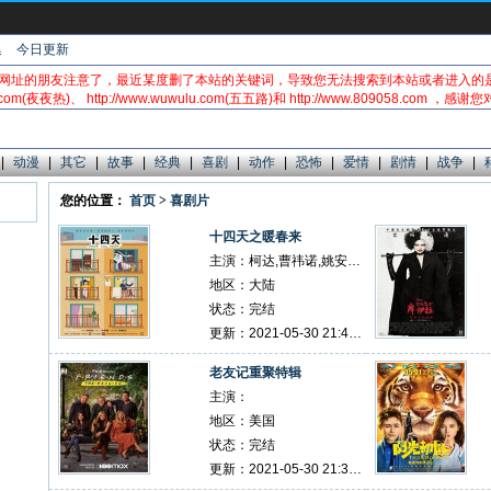
集
今日更新
网址的朋友注意了，最近某度删了本站的关键词，导致您无法搜索到本站或者进入的
.com(夜夜热)、 http://www.wuwulu.com(五五路)和 http://www.809058.com ，
|
动漫
|
其它
|
故事
|
经典
|
喜剧
|
动作
|
恐怖
|
爱情
|
剧情
|
战争
|
您的位置：
首页
>
喜剧片
十四天之暖春来
主演：柯达,曹祎诺,姚安濂,苇青,颜景瑶
地区：大陆
状态：完结
更新：2021-05-30 21:44:00
老友记重聚特辑
主演：
地区：美国
状态：完结
更新：2021-05-30 21:39:27