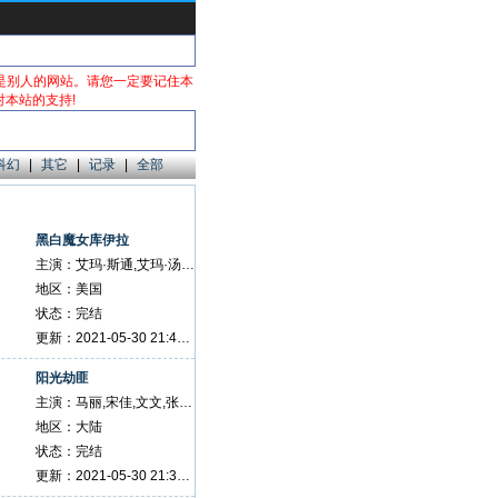
是别人的网站。请您一定要记住本
感谢您对本站的支持!
科幻
|
其它
|
记录
|
全部
黑白魔女库伊拉
主演：艾玛·斯通,艾玛·汤普森,马克·斯特朗,保罗·沃尔特·豪泽
地区：美国
状态：完结
更新：2021-05-30 21:40:45
阳光劫匪
主演：马丽,宋佳,文文,张海宇,谢锐韬,曾志伟
地区：大陆
状态：完结
更新：2021-05-30 21:38:33