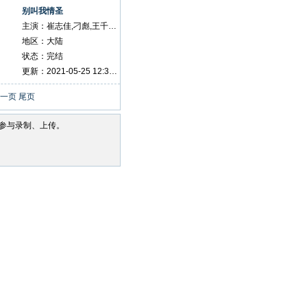
别叫我情圣
主演：崔志佳,刁彪,王千果,李昆鹰,刘超,孙越
地区：大陆
状态：完结
更新：2021-05-25 12:32:57
一页
尾页
参与录制、上传。